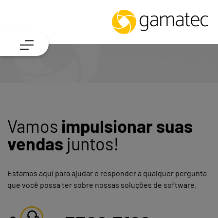
Vamos
impulsionar suas
vendas
juntos!
Estamos aqui para ajudar e responder a qualquer pergunta
que você possa ter sobre nossas soluções de software.