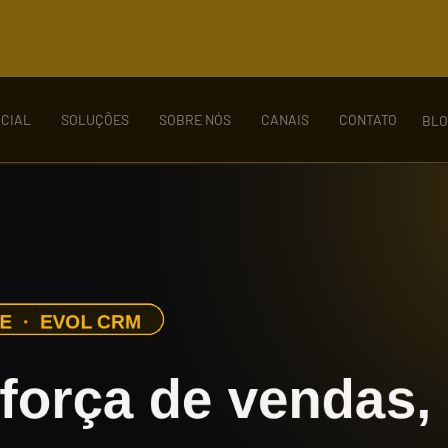
ICIAL
SOLUÇÕES
SOBRE NÓS
CANAIS
CONTATO
BL
 não encontrada
/como-lidar-com-objecoes-em
Verifique se o link que o trouxe até aqui está correto.
so não encontre o que procura entre em contato conos