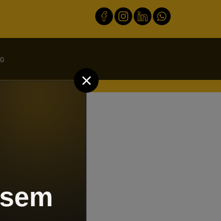
OG
-vendas
co.